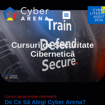
conținut
CYBE
LITERA
AUDIT
2026
Cursuri de Securitate
Cibernetică
Cursuri de securitate cibernetică
De Ce Să Alegi Cyber Arena?